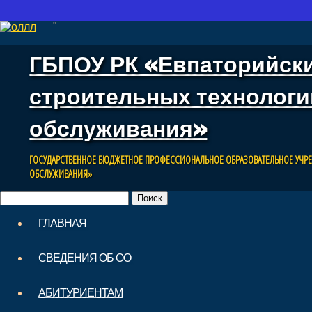
"
ГБПОУ РК «Евпаторийск
строительных технологи
обслуживания»
ГОСУДАРСТВЕННОЕ БЮДЖЕТНОЕ ПРОФЕССИОНАЛЬНОЕ ОБРАЗОВАТЕЛЬНОЕ УЧР
ОБСЛУЖИВАНИЯ»
Найти:
Skip
ГЛАВНАЯ
to
Main menu
content
СВЕДЕНИЯ ОБ ОО
АБИТУРИЕНТАМ