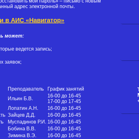
Восстановить мой пароль» – письмо с новым
анный адрес электронной почты.
и в АИС «Навигатор»
ль может:
торые ведется запись;
х заявок;
Преподаватель
График занятий
16-00 до 16-45
Ильин Б.В.
17-00 до 17-45
Лопатин А.Н.
16-00 до 16-45
сть
Зайцев Д.Д.
16-00 до 16-45
ть
Муспадинов Р.И.
16-00 до 16-45
Бобина В.В.
16-00 до 16-45
Зимина В.Э.
16-00 до 16-45