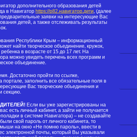
гатор дополнительного образования детей
ода в Навигатор
https://р82.навигатор.дети
, (далее
 предварительные заявки на интересующие Вас
вания детей, а также отслеживать результаты
ок.
зования Республики Крым – информационный
может найти творческое объединение, кружок,
ребенка в возрасте от 15 до 17 лет. На
ра можно увидеть перечень всех программ и
ческое объединение.
емя. Достаточно пройти по ссылке,
а портале, заполнить все обязательные поля в
тересующие Вас творческие объединения и
и секцию.
ДИТЕЛЕЙ!
Если вы уже зарегистрированы на
вас есть личный кабинет, а зайти не получается
еполадки в системе Навигатора) – не создавайте
были свой пароль от личного кабинета, то
 мыши на окно «Не помню пароль», ввести в
ес электронной почты, который Вы указывали