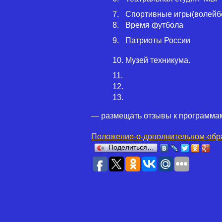
7.
Спортивные игры(волейб
8.
Время футбола
9.
Патриоты России
10.
Музей техникума.
11.
12.
13.
— размещать отзывы к программа
Положение-о-дополнительном-обр
Поделиться…