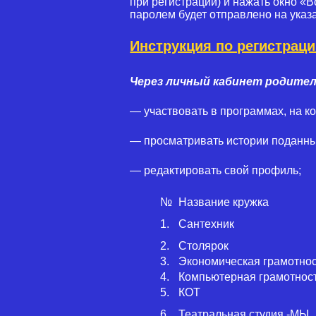
при регистрации) и нажать окно «
паролем будет отправлено на указ
Инструкция по регистраци
Через личный кабинет родите
— участвовать в программах, на ко
— просматривать истории поданны
— редактировать свой профиль;
№
Название кружка
1.
Сантехник
2.
Столярок
3.
Экономическая грамотно
4.
Компьютерная грамотнос
5.
КОТ
6.
Театральная студия -МЫ