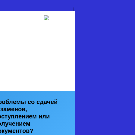
роблемы со сдачей
кзаменов,
оступлением или
олучением
окументов?