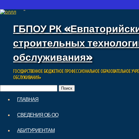
"
ГБПОУ РК «Евпаторийск
строительных технологи
обслуживания»
ГОСУДАРСТВЕННОЕ БЮДЖЕТНОЕ ПРОФЕССИОНАЛЬНОЕ ОБРАЗОВАТЕЛЬНОЕ УЧР
ОБСЛУЖИВАНИЯ»
Найти:
Skip
ГЛАВНАЯ
to
Main menu
content
СВЕДЕНИЯ ОБ ОО
АБИТУРИЕНТАМ