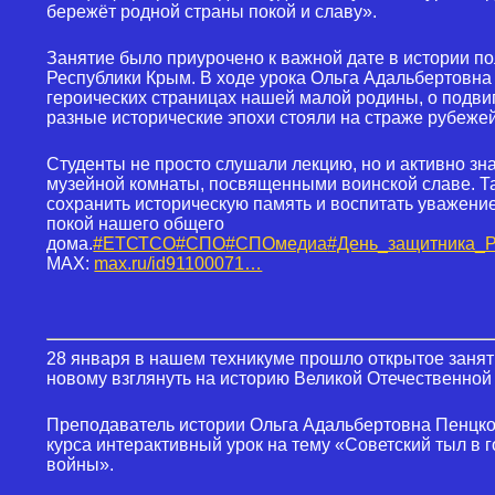
бережёт родной страны покой и славу».
Занятие было приурочено к важной дате в истории 
Республики Крым. В ходе урока Ольга Адальбертовна
героических страницах нашей малой родины, о подви
разные исторические эпохи стояли на страже рубеже
Студенты не просто слушали лекцию, но и активно зн
музейной комнаты, посвященными воинской славе. Т
сохранить историческую память и воспитать уважение
покой нашего общего
дома.
#ЕТСТСО
#СПО
#СПОмедиа
#День_защитника_
MAX:
max.ru/id91100071…
28 января в нашем техникуме прошло открытое заняти
новому взглянуть на историю Великой Отечественной
Преподаватель истории Ольга Адальбертовна Пенцко
курса интерактивный урок на тему «Советский тыл в 
войны».