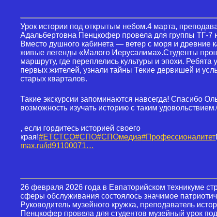
Урок истории под открытым небом.4 марта, преподав
Адальбертовна Пенцкофер провела для группы ТГ-7 
Вместо душного кабинета — ветер с моря и древние 
живые легенды «Малого Иерусалима».Студенты прош
маршруту, где переплелись культуры и эпохи. Ребята 
первых жителей, узнали тайны Текие дервишей и усл
старых кварталов.
Такие экскурсии запоминаются навсегда! Спасибо Ол
возможность изучать историю с таким удовольствием
, если гордитесь историей своего
края!
#ЕТСТСО
#СПО
#СПОмедиа
#Профессионалитет
max.ru/id91100071…
26 февраля 2026 года в Евпаторийском техникуме ст
сферы обслуживания состоялось значимое патриотич
Руководитель музейного кружка, преподаватель исто
Пенцкофер провела для студентов музейный урок по