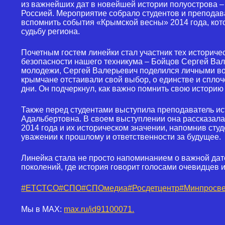
из важнейших дат в новейшей истории полуострова 
Россией. Мероприятие собрало студентов и преподав
вспомнить события «Крымской весны» 2014 года, кот
судьбу региона.
Почетным гостем линейки стал участник тех историче
безопасности нашего техникума – Бойцов Сергей Ва
молодежи, Сергей Валерьевич поделился личными во
крымчане отстаивали свой выбор, о единстве и сплоч
дни. Он подчеркнул, как важно помнить свою историю 
Также перед студентами выступила преподаватель и
Адальбертовна. В своем выступлении она рассказал
2014 года и их историческом значении, напомнив студ
уважении к прошлому и ответственности за будущее.
Линейка стала не просто напоминанием о важной дат
поколений, где история говорит голосами очевидцев 
#ЕТСТСО
#СПО
#СПОмедиа
#Росдетцентр
#Минпросв
Мы в MAX:
max.ru/id91100071.