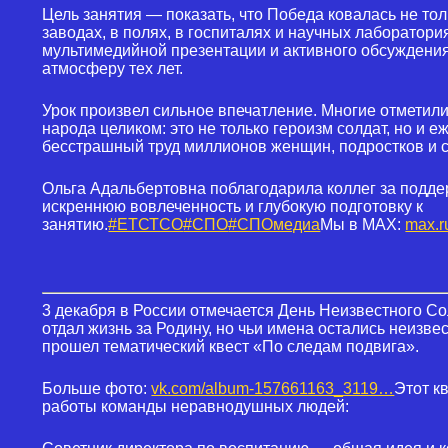
Цель занятия — показать, что Победа ковалась не тол
заводах, в полях, в госпиталях и научных лаборатор
мультимедийной презентации и активного обсуждения
атмосферу тех лет.
Урок произвел сильное впечатление. Многие отметили,
народа целиком: это не только героизм солдат, но и 
бесстрашный труд миллионов женщин, подростков и с
Ольга Адальбертовна поблагодарила коллег за поддер
искреннюю вовлеченность и глубокую подготовку к
занятию.
#ЕТСТСО
#СПО
#СПОмедиа
Мы в MAX:
max.r
3 декабря в России отмечается День Неизвестного Сол
отдал жизнь за Родину, но чьи имена остались неизв
прошел тематический квест «По следам подвига».
Больше фото:
vk.com/album-157661163_3119…
Этот к
работы команды неравнодушных людей: