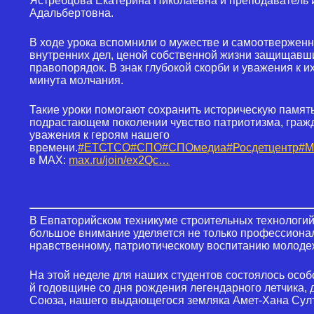
Ястребцова Екатерина Николаевна и преподаватель
Адальбертовна.
В ходе урока вспомнили о мужестве и самоотверженн
внутренних дел, ценой собственной жизни защищавши
правопорядок. В знак глубокой скорби и уважения к 
минута молчания.
Такие уроки помогают сохранить историческую памят
подрастающем поколении чувство патриотизма, гражд
уважения к героям нашего
времени.
#ЕТСТСО
#СПО
#СПОмедиа
#Росдетцентр
#М
в MAX:
max.ru/join/ex2Qc…
В Евпаторийском техникуме строительных технологи
большое внимание уделяется не только профессионал
нравственному, патриотическому воспитанию молоде
На этой неделе для наших студентов состоялось особ
й годовщине со дня рождения легендарного летчика,
Союза, нашего выдающегося земляка Амет-Хана Сул