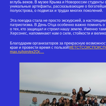
вглубь веков. В музее Крыма и Новороссии студенты 
уникальные артефакты, рассказывающие о богатейш
полуострова, о подвигах и трудах многих поколений.
Эта поездка стала не просто экскурсией, а настоящим
патриотизма. В День Отца особенно важно помнить о
о тех, кто защищал и строил нашу землю. Именно таки
Херсонес, напоминают нам о силе, стойкости и велик
Благодарим организаторов за прекрасную возможнос
крае и провести время с пользой!
#ЕТСТСО
#СПО
#СП
max.ru/join/ex2Qc…