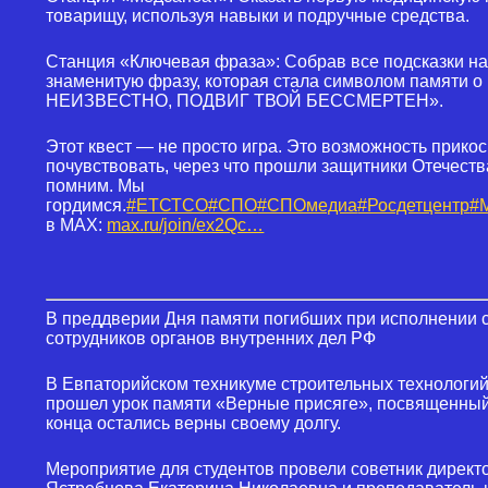
товарищу, используя навыки и подручные средства.
Станция «Ключевая фраза»: Собрав все подсказки на
знаменитую фразу, которая стала символом памяти 
НЕИЗВЕСТНО, ПОДВИГ ТВОЙ БЕССМЕРТЕН».
️Этот квест — не просто игра. Это возможность прикос
почувствовать, через что прошли защитники Отечест
помним. Мы
гордимся.
#ЕТСТСО
#СПО
#СПОмедиа
#Росдетцентр
#
в MAX:
max.ru/join/ex2Qc…
В преддверии Дня памяти погибших при исполнении 
сотрудников органов внутренних дел РФ
В Евпаторийском техникуме строительных технологи
прошел урок памяти «Верные присяге», посвященный
конца остались верны своему долгу.
Мероприятие для студентов провели советник директ