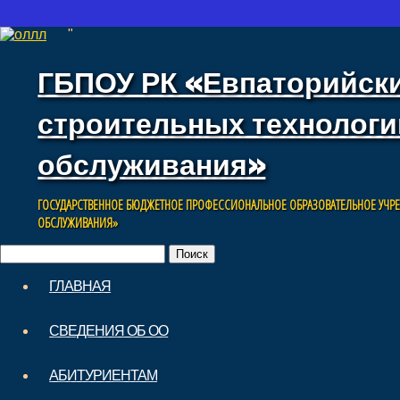
"
ГБПОУ РК «Евпаторийск
строительных технологи
обслуживания»
ГОСУДАРСТВЕННОЕ БЮДЖЕТНОЕ ПРОФЕССИОНАЛЬНОЕ ОБРАЗОВАТЕЛЬНОЕ УЧР
ОБСЛУЖИВАНИЯ»
Найти:
Skip
ГЛАВНАЯ
to
Main menu
content
СВЕДЕНИЯ ОБ ОО
АБИТУРИЕНТАМ