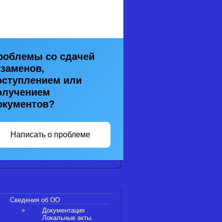
роблемы со сдачей
кзаменов,
оступлением или
олучением
окументов?
Написать о проблеме
Сведения об ОО
Документация .
Локальные акты.