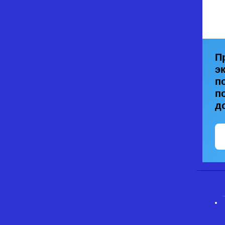
П
э
п
п
д