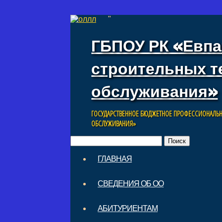
"
ГБПОУ РК «Евпа
строительных т
обслуживания»
ГОСУДАРСТВЕННОЕ БЮДЖЕТНОЕ ПРОФЕССИОНАЛЬН
ОБСЛУЖИВАНИЯ»
Найти:
Skip
ГЛАВНАЯ
to
Main menu
content
СВЕДЕНИЯ ОБ ОО
АБИТУРИЕНТАМ