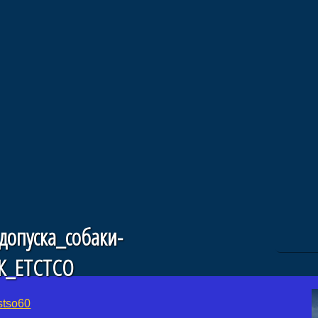
опуска_собаки-
К_ЕТСТСО
stso60