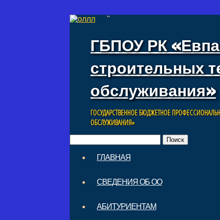
"
ГБПОУ РК «Евпа
строительных т
обслуживания»
ГОСУДАРСТВЕННОЕ БЮДЖЕТНОЕ ПРОФЕССИОНАЛЬН
ОБСЛУЖИВАНИЯ»
Найти:
Skip
ГЛАВНАЯ
to
Main menu
content
СВЕДЕНИЯ ОБ ОО
АБИТУРИЕНТАМ