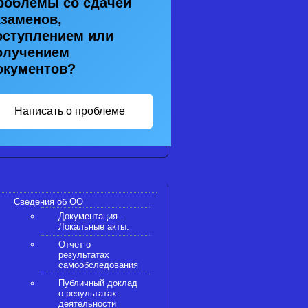
роблемы со сдачей
кзаменов,
оступлением или
олучением
окументов?
Написать о проблеме
Сведения об ОО
Документация .
Локальные акты.
Отчет о
результатах
самообследования
Публичный доклад
о результатах
деятельности