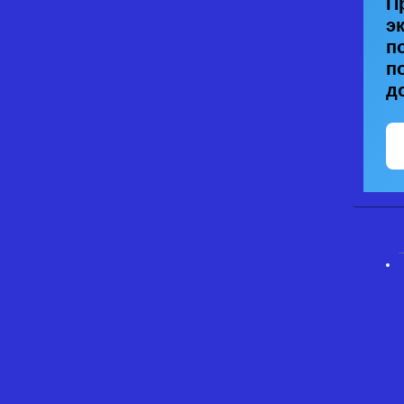
П
э
п
п
д