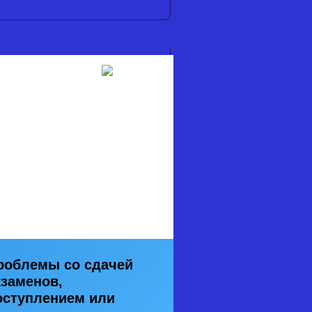
роблемы со сдачей
кзаменов,
оступлением или