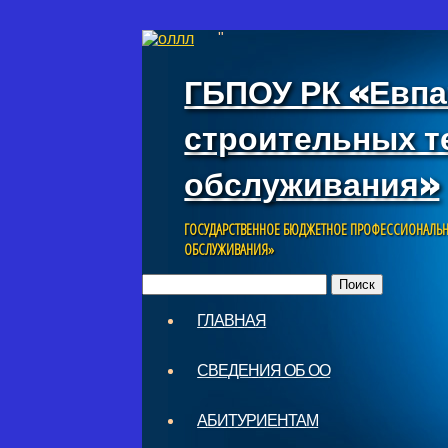
"
ГБПОУ РК «Евпа
строительных т
обслуживания»
ГОСУДАРСТВЕННОЕ БЮДЖЕТНОЕ ПРОФЕССИОНАЛЬН
ОБСЛУЖИВАНИЯ»
Найти:
Skip
ГЛАВНАЯ
to
Main menu
content
СВЕДЕНИЯ ОБ ОО
АБИТУРИЕНТАМ